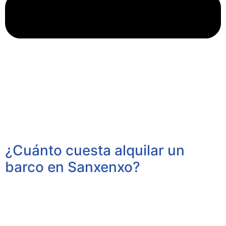
¿Cuánto cuesta alquilar un
barco en Sanxenxo?
Alquiler este yate de lujo en Sanxenxo: Sunseeker
Manhattan 48″ 15 Mts. tiene el siguiente coste: