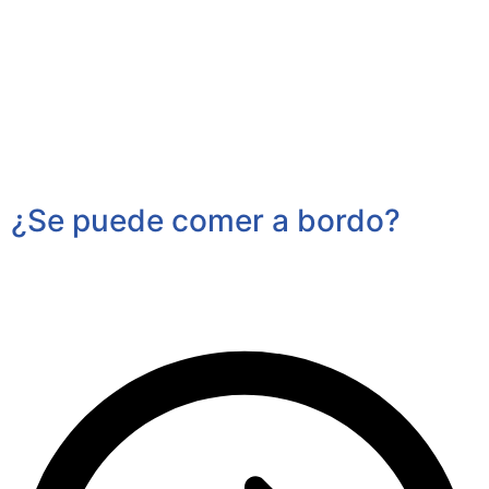
¿Se puede comer a bordo?
La respuesta es sí, disponemos de servicio de catering
de bebidas con vino, cerveza, refresco,
shisha
y hasta
te prepararemos un cocktail si lo deseas.