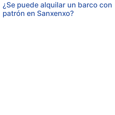
¿Se puede alquilar un barco con
patrón en Sanxenxo?
Sí, en Marlovento Charter ofrecemos el alquiler de un
exclusivo barco con patrón en Sanxenxo, ideal para
quienes buscan vivir una experiencia náutica guiada y
segura.
Nuestro patrón cuenta con más de 30 años de
experiencia navegando por las Rías Baixas, lo que
garantiza un conocimiento profundo del entorno, rutas
personalizadas y una navegación tranquila para todos
los pasajeros.
A
lquilar un barco con patrón en Sanxenxo es perfecto
para quienes no tienen licencia náutica o simplemente
desean relajarse y disfrutar del mar sin preocupaciones.
Nuestro servicio incluye atención personalizada,