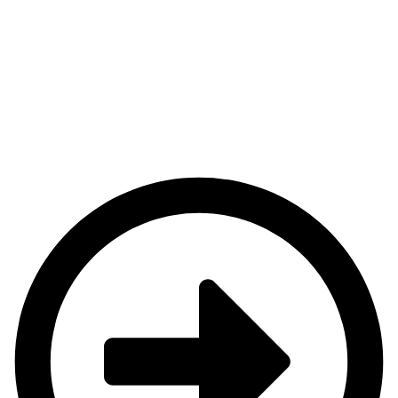
Disponemos en regla de los seguros de
Responsabilidad Civil y daños, asi como los permisos
de navegación y fondeo en las Islas atlánticas. En la
embaración disponemos de botiquín y chalecos para
niños y mayores y se desinfecta totalmente con
máquina de Ozono. Aparte en el puerto deportivo
disponemos de servicio de duchas, wc y vestuario.