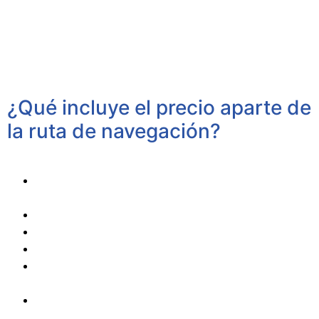
¿Qué incluye el precio aparte de
la ruta de navegación?
Patrón con más de 30 años de experiencia.
Gasóleo ilimitado hasta las islas (Tambo ó Ons),
consultar otros márgenes Aldan/Cíes
Tabla Paddle Surf, Aletas / Snorkel (Dupla).
Vídeos con Dron y fotografías.
Triple solárium y Flybridge con toldo Bimini.
Equipo sonido x Bluetooth y USB en Mp3 + JBL
portátil.
Cafés y Aperitivos de cortesía: frutos secos,
boquerones con fritas y olivas.